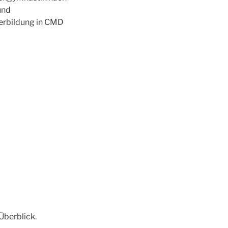
und
terbildung in CMD
Überblick.