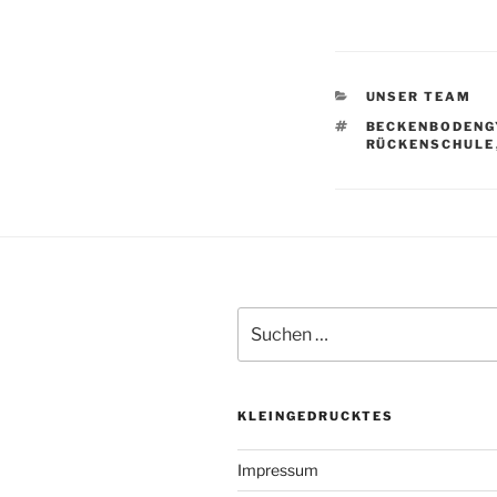
KATEGORIEN
UNSER TEAM
SCHLAGWÖRTE
BECKENBODENG
RÜCKENSCHULE
Suchen
nach:
KLEINGEDRUCKTES
Impressum