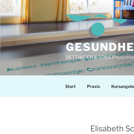
Zum
Inhalt
springen
GESUNDHE
BETTINGER & VOSS Physiothera
Start
Praxis
Kursangeb
Elisabeth S