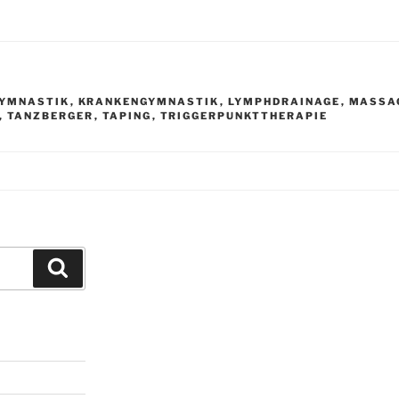
R
YMNASTIK
,
KRANKENGYMNASTIK
,
LYMPHDRAINAGE
,
MASSA
,
TANZBERGER
,
TAPING
,
TRIGGERPUNKTTHERAPIE
Suchen