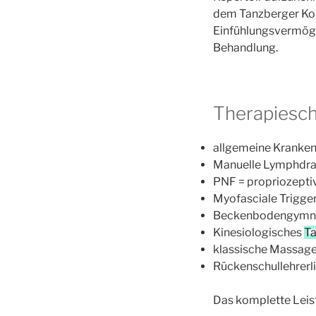
dem Tanzberger Kon
Einfühlungsvermöge
Behandlung.
Therapiesc
allgemeine Kranke
Manuelle Lymphdra
PNF = propriozepti
Myofasciale Trigge
Beckenbodengymnas
Kinesiologisches
Ta
klassische Massage
Rückenschullehrerli
Das komplette Leis