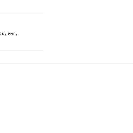
GE
,
PNF
,