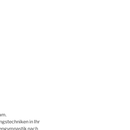
am.
gstechniken in Ihr
dengymnastik nach