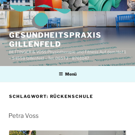
Zum
Inhalt
springen
GESUNDHEITSPRAXIS
GILLENFELD
BETTINGER & VOSS Physiotherapie und Fitness Auf dem Hof 1
– 54558 Gillenfeld – Tel. 06573 – 8761047
Menü
SCHLAGWORT:
RÜCKENSCHULE
Petra Voss