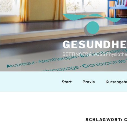
Zum
Inhalt
springen
GESUNDHE
BETTINGER & VOSS Physiothera
Start
Praxis
Kursangeb
SCHLAGWORT: