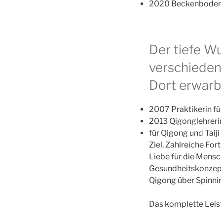
2020 Beckenboden
Der tiefe Wu
verschieden
Dort erwarb 
2007 Praktikerin f
2013 Qigonglehreri
für Qigong und Taij
Ziel. Zahlreiche Fo
Liebe für die Mens
Gesundheitskonzept
Qigong über Spinnin
Das komplette Leis