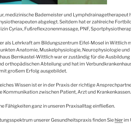
ur, medizinische Bademeister und Lymphdrainagetherapeut ha
siotherapeuten abgelegt. Seitdem hat er zahlreiche Fortbil
zin Cyriax, Fußreflexzonenmassage, PNF, Sportphysiotherap
 er als Lehrkraft am Bildungszentrum Eifel-Mosel in Wittlich 
unkten Anatomie, Muskelphysiologie, Neurophysiologie und C
us Bernkastel-Wittlich war er zuständig für die Ausbildung
und orthopädischen Abteilung und hat im Verbundkrankenhaus 
mit großem Erfolg ausgebildet.
iches Wissen ist er in der Praxis der richtige Ansprechpartner
die Kommunikation zwischen Patient, Arzt und Krankenkassen.
ne Fähigkeiten ganz in unseren Praxisalltag einfließen.
tungsspektrum unserer Gesundheitspraxis finden Sie
hier
im 