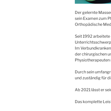
Der gelernte Masse
sein Examen zum Phy
Orthopädische Medi
Seit 1992 arbeitete
Unterrichtsschwerp
Im Verbundkrankenha
der chirurgischen 
Physiotherapeuten 
Durch sein umfangre
und zuständig für 
Ab 2021 lässt er sei
Das komplette Leis