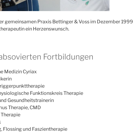
er gemeinsamen Praxis Bettinger & Voss im Dezember 1999 erf
therapeutin ein Herzenswunsch.
 absovierten Fortbildungen
e Medizin Cyriax
ikerin
riggerpunkttherapie
ysiologische Funktionskreis Therapie
und Gesundheitstrainerin
mus Therapie, CMD
 Therapie
k
, Flossing und Faszientherapie