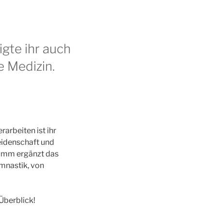
igte ihr auch
e Medizin.
arbeiten ist ihr
eidenschaft und
ramm ergänzt das
mnastik, von
Überblick!