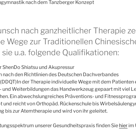
gymnastik nach dem Tanzberger Konzept
nsch nach ganzheitlicher Therapie ze
e Wege zur Traditionellen Chinesisch
sie u.a. folgende Qualifikationen:
ür ShenDo Shiatsu und Akupressur
n nach den Richtlinien des Deutschen Dachverbandes
i (DDQT)In der Therapie individuelle Wege mit dem Patienten er
rt- und Weiterbildungen das Handwerkzeug gepaart mit viel L
chen. Ein abwechslungreiches Präventions- und Fitnessprog
 und reicht von Orthopäd. Rückenschule bis Wirbelsäulengy
g bis zur Atemtherapie und wird von ihr geleitet.
tungsspektrum unserer Gesundheitspraxis finden Sie
hier
im 